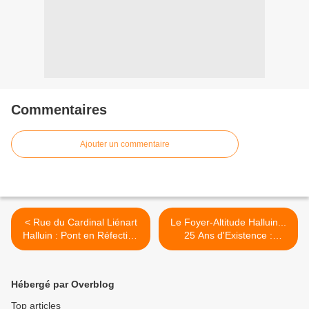
Commentaires
Ajouter un commentaire
< Rue du Cardinal Liénart
Le Foyer-Altitude Halluin...
Halluin : Pont en Réfection
25 Ans d'Existence :
en 2018 (suite 3).
Historique 1/2 (de 1993 à
2018). >
Hébergé par Overblog
Top articles