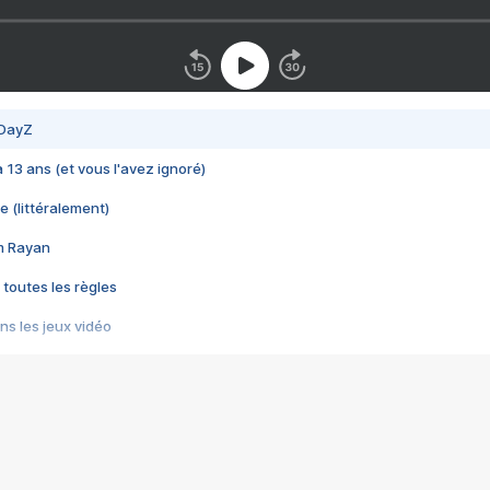
 DayZ
 a 13 ans (et vous l'avez ignoré)
e (littéralement)
im Rayan
 toutes les règles
s les jeux vidéo
us choquant de Rockstar ? - Le scandale BULLY
e plus moche de Steam
du RÊVE tourne au CAUCHEMAR
pendant 8 heures