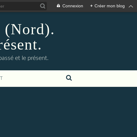
Connexion
+
Créer mon blog
n (Nord).
résent.
 passé et le présent.
T