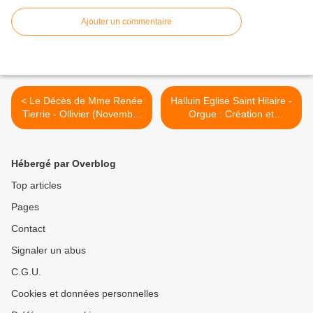
Ajouter un commentaire
< Le Décès de Mme Renée
Halluin Eglise Saint Hilaire -
Tierrie - Ollivier (Novembre
Orgue : Création et
2022).
Restauration... Festival
(1892 - 2022). (Photo
Mairie DD n° Img 653) >
Hébergé par Overblog
Top articles
Pages
Contact
Signaler un abus
C.G.U.
Cookies et données personnelles