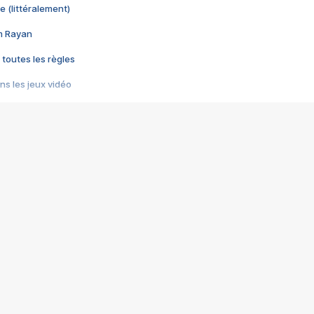
e (littéralement)
im Rayan
 toutes les règles
s les jeux vidéo
us choquant de Rockstar ? - Le scandale BULLY
e plus moche de Steam
du RÊVE tourne au CAUCHEMAR
pendant 8 heures
it… à tort
umiliés par un jeu vidéo
ire - Final Fantasy 8
ti un empire - Age of Empires
story DOFUS