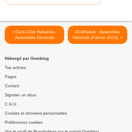
< Cyclo-Club Halluinois :
ACAHalluin : Assemblée
Assemblée Générale
Générale (Février 2023). >
(Février 2023).
Hébergé par Overblog
Top articles
Pages
Contact
Signaler un abus
C.G.U.
Cookies et données personnelles
Préférences cookies
Voir le profil de Brandodean sur le portail Overblog