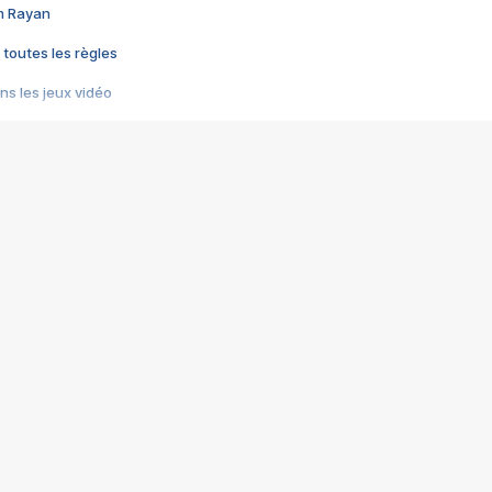
im Rayan
 toutes les règles
s les jeux vidéo
us choquant de Rockstar ? - Le scandale BULLY
e plus moche de Steam
du RÊVE tourne au CAUCHEMAR
pendant 8 heures
it… à tort
umiliés par un jeu vidéo
ire - Final Fantasy 8
ti un empire - Age of Empires
story DOFUS
tard, il crée l'un des pires jeux de tous les temps, MindsEye.