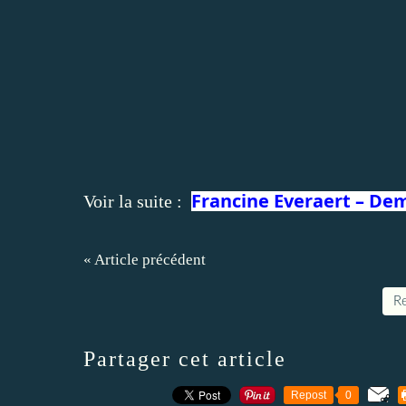
Francine Everaert – Dem
Voir la suite :
« Article précédent
Re
Partager cet article
Repost
0