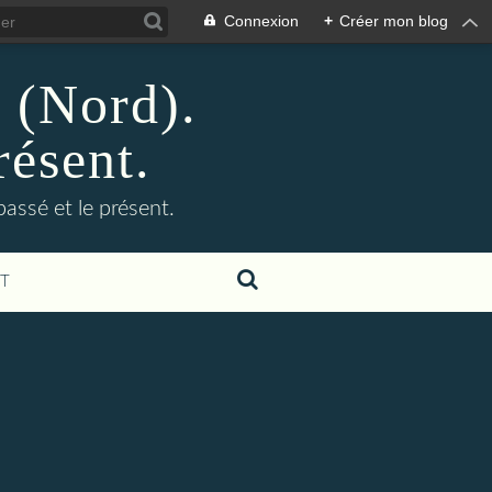
Connexion
+
Créer mon blog
n (Nord).
résent.
 passé et le présent.
T