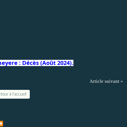
eyere : Décès (Août 2024).
Article suivant »
tour à l'accueil