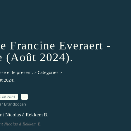
 Francine Everaert -
 (Août 2024).
ssé et le présent.
>
Categories
>
t 2024).
0.08.2024
…
ar Brandodean
int Nicolas à Rekkem B.