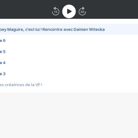
bey Maguire, c'est lui ! Rencontre avec Damien Witecka
e 6
e 5
e 4
e 3
s créatrices de la VF !
e 2
e 1
e Mektoub My Love arrive enfin ! Rencontre avec Shaïn Boumedine et Sal
i : après Toni en famille