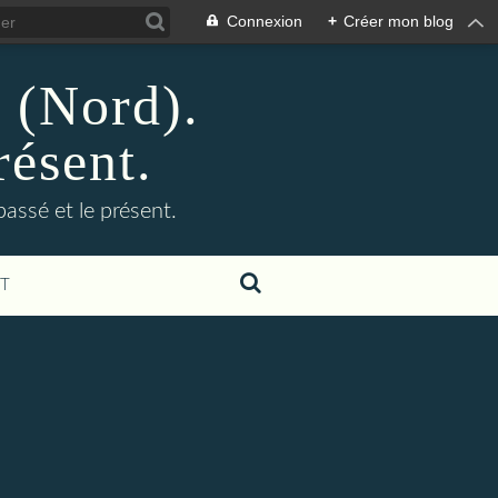
Connexion
+
Créer mon blog
n (Nord).
résent.
 passé et le présent.
T