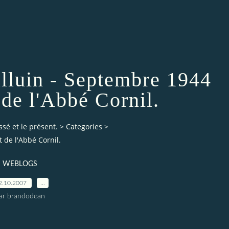
alluin - Septembre 1944
 de l'Abbé Cornil.
ssé et le présent.
>
Categories
>
t de l'Abbé Cornil.
WEBLOGS
2.10.2007
…
ar brandodean