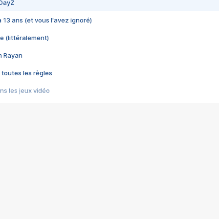
 DayZ
 a 13 ans (et vous l'avez ignoré)
e (littéralement)
im Rayan
 toutes les règles
s les jeux vidéo
us choquant de Rockstar ? - Le scandale BULLY
e plus moche de Steam
du RÊVE tourne au CAUCHEMAR
pendant 8 heures
it… à tort
umiliés par un jeu vidéo
ire - Final Fantasy 8