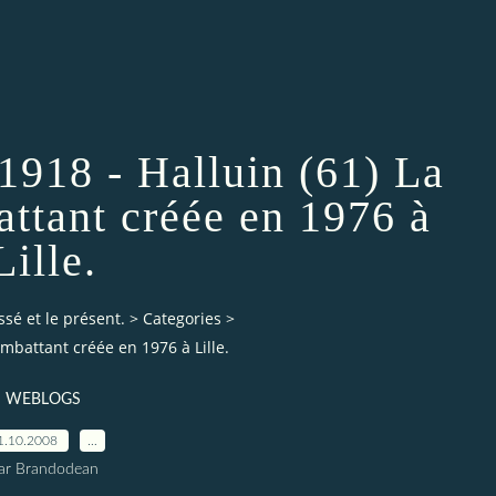
1918 - Halluin (61) La
ttant créée en 1976 à
Lille.
ssé et le présent.
>
Categories
>
mbattant créée en 1976 à Lille.
WEBLOGS
1.10.2008
…
ar Brandodean