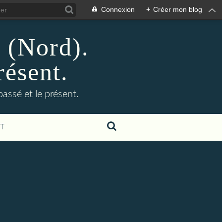
Connexion
+
Créer mon blog
n (Nord).
résent.
 passé et le présent.
T