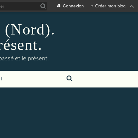
Connexion
+
Créer mon blog
n (Nord).
résent.
 passé et le présent.
T