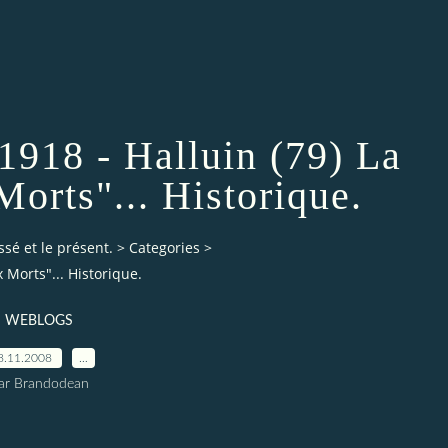
1918 - Halluin (79) La
orts"... Historique.
ssé et le présent.
>
Categories
>
 Morts"... Historique.
WEBLOGS
8.11.2008
…
ar Brandodean