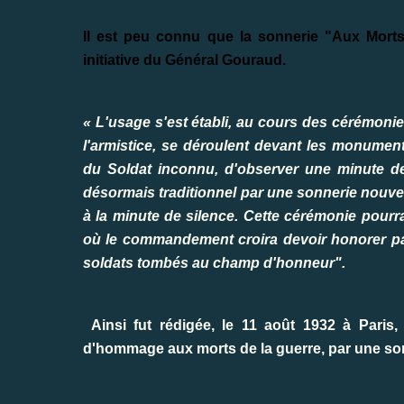
Il est peu connu que la sonnerie "Aux Morts
initiative du Général Gouraud.
« L'usage s'est établi, au cours des cérémon
l'armistice, se déroulent devant les monumen
du Soldat inconnu, d'observer une minute de
désormais traditionnel par une sonnerie nouvell
à la minute de silence. Cette cérémonie pourr
où le commandement croira devoir honorer par u
soldats tombés au champ d'honneur".
Ainsi fut rédigée, le 11 août 1932 à Paris,
d'hommage aux morts de la guerre, par une son