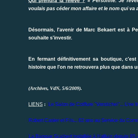
Qui prendra la relève ?
« Personne. Je reve
voulais pas céder mon affaire et le nom qui va a
Désormais, l'avenir de Marc Bekaert est à P
souhaite s'investir.
En fermant définitivement sa boutique, c'est
histoire que l'on ne retrouvera plus que dans u
(Archives, VdN, 5/6/2009).
LIENS
:
Le Salon de Coiffure "Verstichel"... Une I
Robert Casier et Fils... 62 ans au Service du Com
La Banque Scalbert Installée à Halluin depuis 85 a