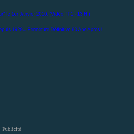
" le 1er Janvier 2010. (Vidéo TF1 - 13 H.)
epuis 1929... Fermeture Définitive 80 Ans Après !
Publicité