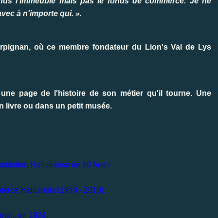
nds l'immeuble mais pas le fonds de commerce. Je ne
vec à n'importe qui. ».
erpignan, où ce membre fondateur du Lion's Val de Lys
 une page de l'histoire de son métier qu'il tourne. Une
n livre ou dans un petit musée.
nstitution Halluinoise de 60 Ans !
merce Halluinois (1948 - 2010).
ns... en 1924.