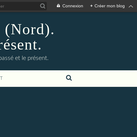
Connexion
+
Créer mon blog
n (Nord).
résent.
 passé et le présent.
T