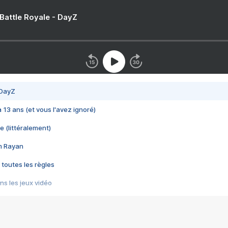
 Battle Royale - DayZ
 DayZ
 a 13 ans (et vous l'avez ignoré)
e (littéralement)
im Rayan
 toutes les règles
s les jeux vidéo
us choquant de Rockstar ? - Le scandale BULLY
e plus moche de Steam