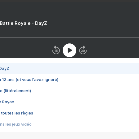
 Battle Royale - DayZ
 DayZ
 a 13 ans (et vous l'avez ignoré)
e (littéralement)
im Rayan
 toutes les règles
s les jeux vidéo
us choquant de Rockstar ? - Le scandale BULLY