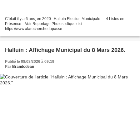
C’était il y a 6 ans, en 2020 : Halluin Election Municipale … 4 Listes en
Présence... Voir Reportage Photos, cliquez ici :
https://www.alarecherchedupasse-
halluin.net/index.php/component/content/article/en-instance?
catid=3&Itemid=128&lang=fr Voir Reportage...
Halluin : Affichage Municipal du 8 Mars 2026.
Publié le 08/03/2026 à 09:19
Par
Brandodean