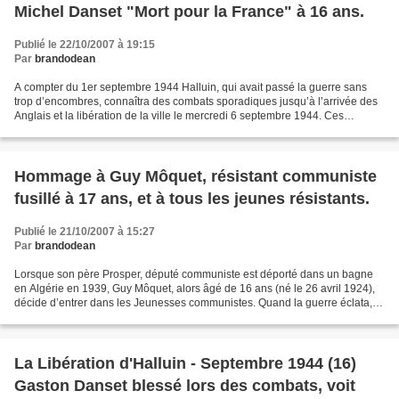
Michel Danset "Mort pour la France" à 16 ans.
Publié le 22/10/2007 à 19:15
Par
brandodean
A compter du 1er septembre 1944 Halluin, qui avait passé la guerre sans
trop d’encombres, connaîtra des combats sporadiques jusqu’à l’arrivée des
Anglais et la libération de la ville le mercredi 6 septembre 1944. Ces
évènements ont laissé des morts devenus...
Hommage à Guy Môquet, résistant communiste
fusillé à 17 ans, et à tous les jeunes résistants.
Publié le 21/10/2007 à 15:27
Par
brandodean
Lorsque son père Prosper, député communiste est déporté dans un bagne
en Algérie en 1939, Guy Môquet, alors âgé de 16 ans (né le 26 avril 1924),
décide d’entrer dans les Jeunesses communistes. Quand la guerre éclata, il
était un brillant élève du Lycée...
La Libération d'Halluin - Septembre 1944 (16)
Gaston Danset blessé lors des combats, voit