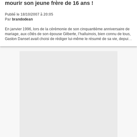
mourir son jeune frère de 16 ans !
Publié le 18/10/2007 à 20:05
Par
brandodean
En janvier 1996, lors de la cérémonie de son cinquantième anniversaire de
mariage, aux côtés de son épouse Gilberte, l’halluinois, bien connu de tous,
Gaston Danset avait choisi de rédiger lui-même le résumé de sa vie, depuis
sa naissance le 14 juin 1921...