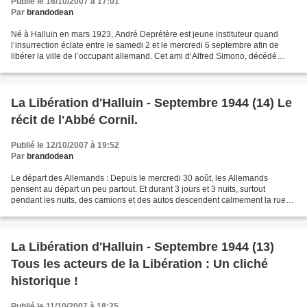
Publié le 16/10/2007 à 17:01
Par
brandodean
Né à Halluin en mars 1923, André Deprétère est jeune instituteur quand
l’insurrection éclate entre le samedi 2 et le mercredi 6 septembre afin de
libérer la ville de l’occupant allemand. Cet ami d’Alfred Simono, décédé
récemment, nous a ouvert (NE 30...
La Libération d'Halluin - Septembre 1944 (14) Le
récit de l'Abbé Cornil.
Publié le 12/10/2007 à 19:52
Par
brandodean
Le départ des Allemands : Depuis le mercredi 30 août, les Allemands
pensent au départ un peu partout. Et durant 3 jours et 3 nuits, surtout
pendant les nuits, des camions et des autos descendent calmement la rue
de Lille vers la Belgique. Evidemment,...
La Libération d'Halluin - Septembre 1944 (13)
Tous les acteurs de la Libération : Un cliché
historique !
Publié le 11/10/2007 à 18:25