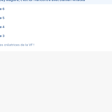
e 6
e 5
e 4
e 3
s créatrices de la VF !
e 2
e 1
e Mektoub My Love arrive enfin ! Rencontre avec Shaïn Boumedine et Sal
i : après Toni en famille
elle réalise le bouleversant Dites lui que je l'aime
ais ! Rencontre autour de Vie privée de Rebecca Zlotowski
 de Marguerite, Grave... Rencontre avec Ella Rumpf