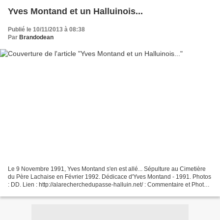
Yves Montand et un Halluinois...
Publié le 10/11/2013 à 08:38
Par
Brandodean
Le 9 Novembre 1991, Yves Montand s'en est allé... Sépulture au Cimetière
du Père Lachaise en Février 1992. Dédicace d'Yves Montand - 1991. Photos
: DD. Lien : http://alarecherchedupasse-halluin.net/ : Commentaire et Photos
: Cinéma "Le Familia" et Yves...