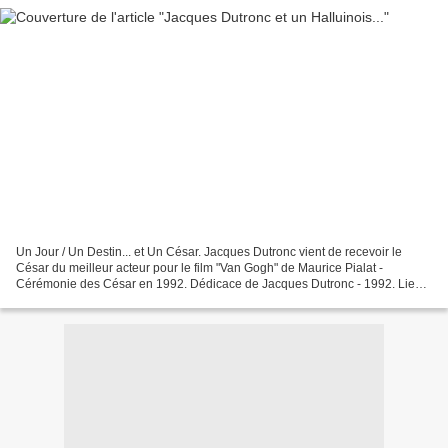
Un Jour / Un Destin... et Un César. Jacques Dutronc vient de recevoir le
César du meilleur acteur pour le film "Van Gogh" de Maurice Pialat -
Cérémonie des César en 1992. Dédicace de Jacques Dutronc - 1992. Lien :
http://alarecherchedupasse-halluin.net/...