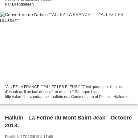
Par
Brandodean
"ALLEZ LA FRANCE !" "ALLEZ LES BLEUS !" "C'est quand on n'a plus
d'espoir qu'il ne faut désespérer de rien !" Sénèque Lien :
http://alarecherchedupasse-halluin.net/ Commentaire et Photos : Halluin et
la Coupe du Monde 1998 - Le Stade Didier Deschamps...
Halluin - La Ferme du Mont Saint-Jean - Octobre
2013.
Publié le 17/11/2013 à 17:00