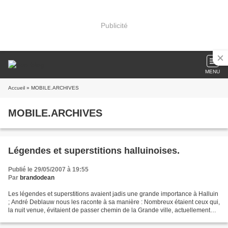
Publicité
MENU
Accueil
» MOBILE.ARCHIVES
MOBILE.ARCHIVES
Légendes et superstitions halluinoises.
Publié le 29/05/2007 à 19:55
Par
brandodean
Les légendes et superstitions avaient jadis une grande importance à Halluin
; André Deblauw nous les raconte à sa manière : Nombreux étaient ceux qui,
la nuit venue, évitaient de passer chemin de la Grande ville, actuellement
rue Dennetière, parce qu’il...