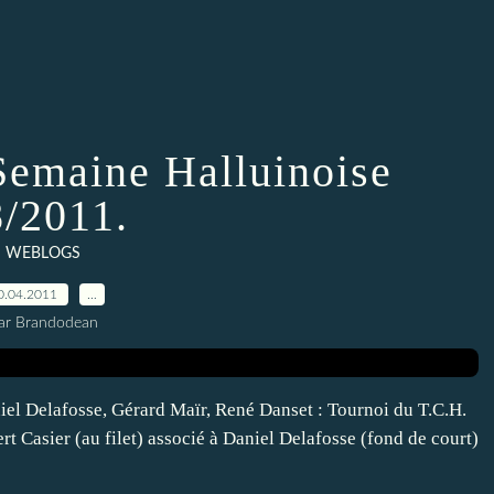
 Semaine Halluinoise
/2011.
WEBLOGS
0.04.2011
…
ar Brandodean
niel Delafosse, Gérard Maïr, René Danset : Tournoi du T.C.H.
rt Casier (au filet) associé à Daniel Delafosse (fond de court)