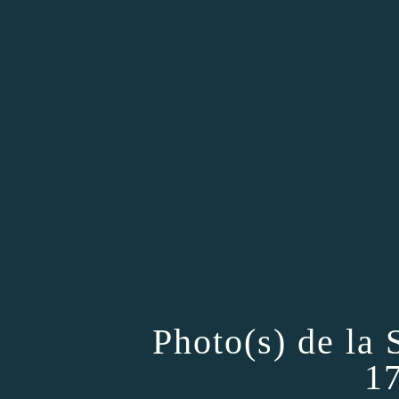
Photo(s) de la
17