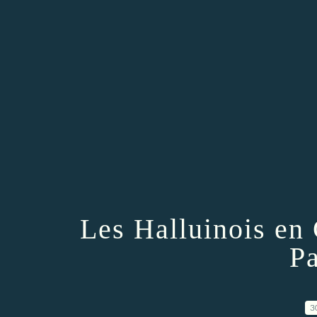
Les Halluinois en
Pa
3