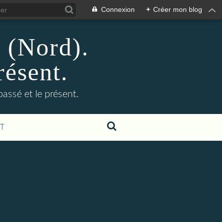
Connexion
+
Créer mon blog
n (Nord).
résent.
 passé et le présent.
T