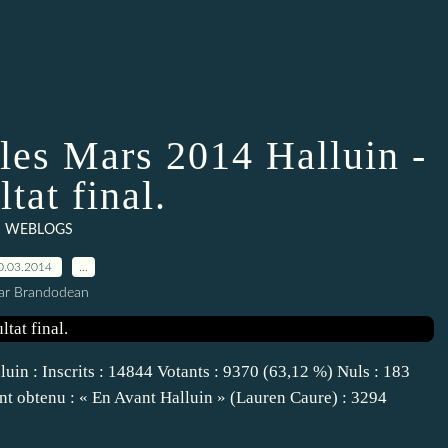
les Mars 2014 Halluin -
tat final.
WEBLOGS
0.03.2014
…
ar Brandodean
uin : Inscrits : 14844 Votants : 9370 (63,12 %) Nuls : 183
nt obtenu : « En Avant Halluin » (Lauren Caure) : 3294