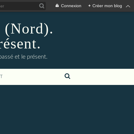
Connexion
+
Créer mon blog
n (Nord).
résent.
 passé et le présent.
T