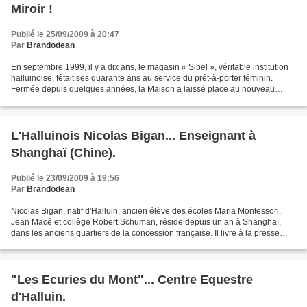
Miroir !
Publié le 25/09/2009 à 20:47
Par
Brandodean
En septembre 1999, il y a dix ans, le magasin « Sibel », véritable institution
halluinoise, fêtait ses quarante ans au service du prêt-à-porter féminin.
Fermée depuis quelques années, la Maison a laissé place au nouveau
bureau de Poste d’Halluin. Lors...
L'Halluinois Nicolas Bigan... Enseignant à
Shanghaï (Chine).
Publié le 23/09/2009 à 19:56
Par
Brandodean
Nicolas Bigan, natif d'Halluin, ancien élève des écoles Maria Montessori,
Jean Macé et collège Robert Schuman, réside depuis un an à Shanghaï,
dans les anciens quartiers de la concession française. Il livre à la presse
(Nord Eclair) son témoignage de...
"Les Ecuries du Mont"... Centre Equestre
d'Halluin.