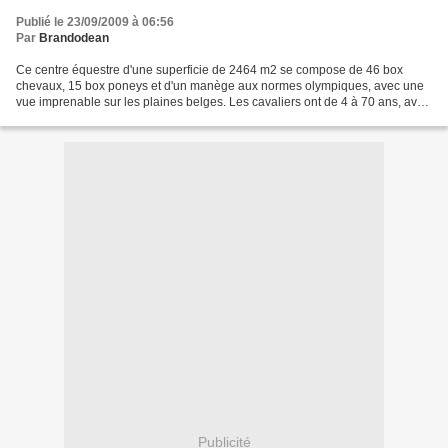
Publié le 23/09/2009 à 06:56
Par
Brandodean
Ce centre équestre d'une superficie de 2464 m2 se compose de 46 box
chevaux, 15 box poneys et d'un manège aux normes olympiques, avec une
vue imprenable sur les plaines belges. Les cavaliers ont de 4 à 70 ans, avec
une large majorité de filles prévient...
Publicité