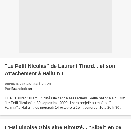
"Le Petit Nicolas" de Laurent Tirard... et son
Attachement à Halluin !
Publié le 28/09/2009 à 20:20
Par
Brandodean
LIEN : Laurent Tirard un cinéaste fier de ses racines. Sortie nationale du film
"Le Petit Nicolas" le 30 septembre 2009. Il sera projeté au cinéma "Le
Familia" à Halluin, les mercredi 14 octobre à 15 h, vendredi 16 à 20 h 30,
samedi 17 à 18 h et 20 h...
L'Halluinoise Ghislaine Bitouzé... "Sibel" en ce