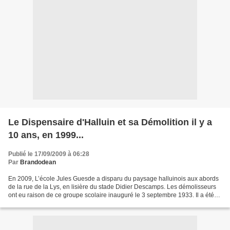
Le Dispensaire d'Halluin et sa Démolition il y a
10 ans, en 1999...
Publié le 17/09/2009 à 06:28
Par
Brandodean
En 2009, L’école Jules Guesde a disparu du paysage halluinois aux abords
de la rue de la Lys, en lisière du stade Didier Descamps. Les démolisseurs
ont eu raison de ce groupe scolaire inauguré le 3 septembre 1933. Il a été
l’œuvre de l’architecte Gabriel...