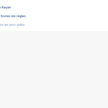
im Rayan
 toutes les règles
s les jeux vidéo
us choquant de Rockstar ? - Le scandale BULLY
e plus moche de Steam
du RÊVE tourne au CAUCHEMAR
pendant 8 heures
it… à tort
umiliés par un jeu vidéo
ire - Final Fantasy 8
ti un empire - Age of Empires
story DOFUS