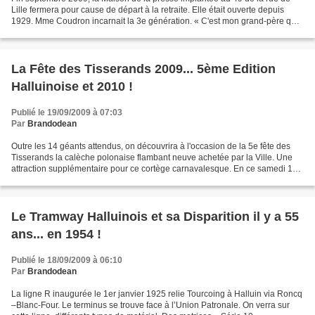
Lille fermera pour cause de départ à la retraite. Elle était ouverte depuis
1929. Mme Coudron incarnait la 3e génération. « C'est mon grand-père qui
a ouvert cette librairie-presse...
La Fête des Tisserands 2009... 5ème Edition
Halluinoise et 2010 !
Publié le 19/09/2009 à 07:03
Par
Brandodean
Outre les 14 géants attendus, on découvrira à l'occasion de la 5e fête des
Tisserands la calèche polonaise flambant neuve achetée par la Ville. Une
attraction supplémentaire pour ce cortège carnavalesque. En ce samedi 19
septembre 2009, la fête des Tisserands...
Le Tramway Halluinois et sa Disparition il y a 55
ans... en 1954 !
Publié le 18/09/2009 à 06:10
Par
Brandodean
La ligne R inaugurée le 1er janvier 1925 relie Tourcoing à Halluin via Roncq
–Blanc-Four. Le terminus se trouve face à l’Union Patronale. On verra sur