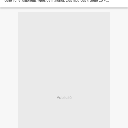
cette ligne, différents types de matériel. Des motrices « Série 10 »
transformées, des motrices « série...
Publicité