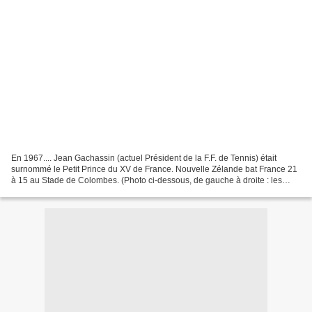
En 1967.... Jean Gachassin (actuel Président de la F.F. de Tennis) était
surnommé le Petit Prince du XV de France. Nouvelle Zélande bat France 21
à 15 au Stade de Colombes. (Photo ci-dessous, de gauche à droite : les
Français... Campaes, Puget (9), Gachassin...