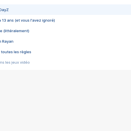
 DayZ
 a 13 ans (et vous l'avez ignoré)
e (littéralement)
im Rayan
 toutes les règles
s les jeux vidéo
us choquant de Rockstar ? - Le scandale BULLY
e plus moche de Steam
du RÊVE tourne au CAUCHEMAR
pendant 8 heures
it… à tort
umiliés par un jeu vidéo