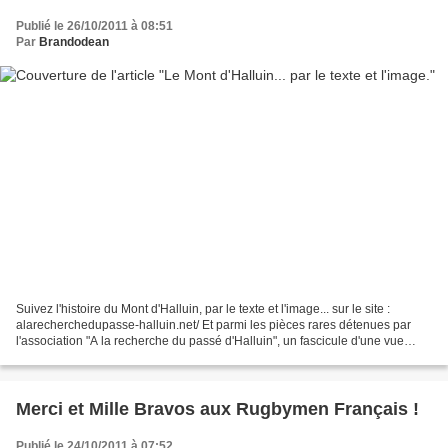
Publié le 26/10/2011 à 08:51
Par
Brandodean
Suivez l'histoire du Mont d'Halluin, par le texte et l'image... sur le site :
alarecherchedupasse-halluin.net/ Et parmi les pièces rares détenues par
l'association "A la recherche du passé d'Halluin", un fascicule d'une vue
panoramique de la ville (photos...
Merci et Mille Bravos aux Rugbymen Français !
Publié le 24/10/2011 à 07:52