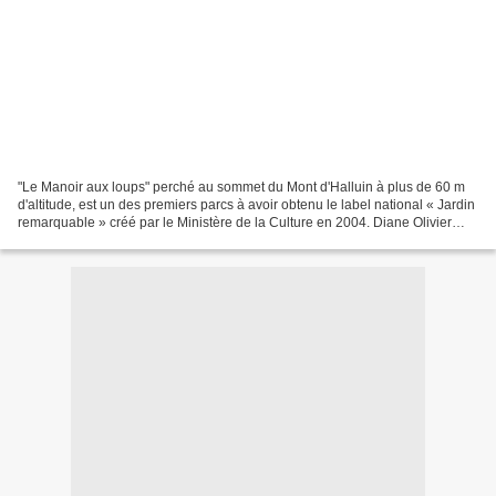
"Le Manoir aux loups" perché au sommet du Mont d'Halluin à plus de 60 m
d'altitude, est un des premiers parcs à avoir obtenu le label national « Jardin
remarquable » créé par le Ministère de la Culture en 2004. Diane Olivier
soigne ce jardin créé par...