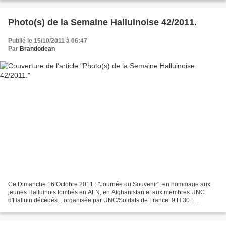
Photo(s) de la Semaine Halluinoise 42/2011.
Publié le 15/10/2011 à 06:47
Par
Brandodean
Ce Dimanche 16 Octobre 2011 : "Journée du Souvenir", en hommage aux
jeunes Halluinois tombés en AFN, en Afghanistan et aux membres UNC
d'Halluin décédés... organisée par UNC/Soldats de France. 9 H 30 :
cérémonie religieuse en l'église Saint-Hilaire. 10...