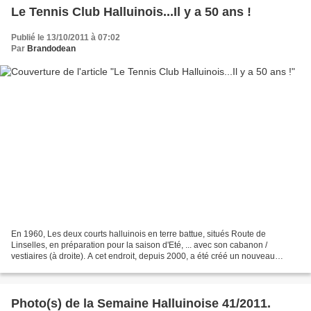
Le Tennis Club Halluinois...Il y a 50 ans !
Publié le 13/10/2011 à 07:02
Par
Brandodean
En 1960, Les deux courts halluinois en terre battue, situés Route de
Linselles, en préparation pour la saison d'Eté, ... avec son cabanon /
vestiaires (à droite). A cet endroit, depuis 2000, a été créé un nouveau
lotissement d'habitations. Archives Photos...
Photo(s) de la Semaine Halluinoise 41/2011.