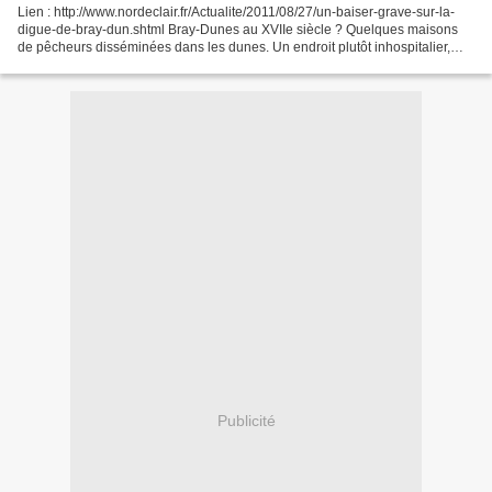
Lien : http://www.nordeclair.fr/Actualite/2011/08/27/un-baiser-grave-sur-la-
digue-de-bray-dun.shtml Bray-Dunes au XVIIe siècle ? Quelques maisons
de pêcheurs disséminées dans les dunes. Un endroit plutôt inhospitalier,
entre sable et marécage. Au nord,...
Publicité