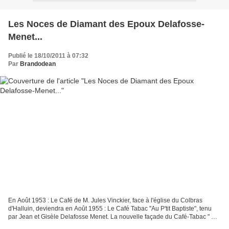
Les Noces de Diamant des Epoux Delafosse-
Menet...
Publié le 18/10/2011 à 07:32
Par
Brandodean
En Août 1953 : Le Café de M. Jules Vinckier, face à l'église du Colbras
d'Halluin, deviendra en Août 1955 : Le Café Tabac "Au P'tit Baptiste", tenu
par Jean et Gisèle Delafosse Menet. La nouvelle façade du Café-Tabac " Au
P'tit Baptiste" en 1960. (Sur...