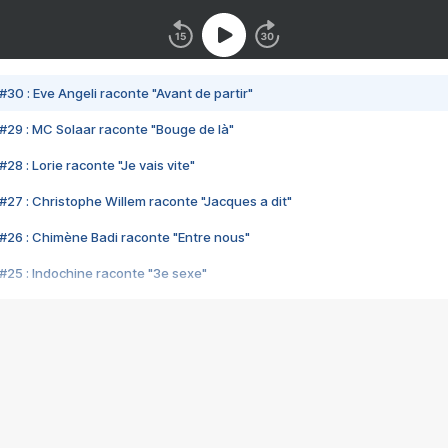
#30 : Eve Angeli raconte "Avant de partir"
#29 : MC Solaar raconte "Bouge de là"
28 : Lorie raconte "Je vais vite"
#27 : Christophe Willem raconte "Jacques a dit"
#26 : Chimène Badi raconte "Entre nous"
#25 : Indochine raconte "3e sexe"
#24 : Zaho raconte "C'est chelou"
#23 : Patrick Bruel raconte "Au café des délices"
#22 : Kyo raconte "Le chemin"
#21 : Nolwenn Leroy raconte "Cassé"