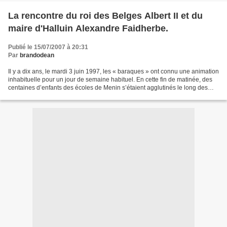
La rencontre du roi des Belges Albert II et du
maire d'Halluin Alexandre Faidherbe.
Publié le 15/07/2007 à 20:31
Par
brandodean
Il y a dix ans, le mardi 3 juin 1997, les « baraques » ont connu une animation
inhabituelle pour un jour de semaine habituel. En cette fin de matinée, des
centaines d’enfants des écoles de Menin s’étaient agglutinés le long des
barrières, agitant des...