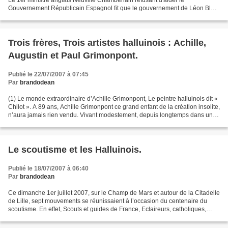
Le 1er ministre anglais Neuville Chamberlain refusant d'aider le
Gouvernement Républicain Espagnol fit que le gouvernement de Léon Blum
ne pût déroger aux accords de l' Entente...
Trois frères, Trois artistes halluinois : Achille,
Augustin et Paul Grimonpont.
Publié le 22/07/2007 à 07:45
Par
brandodean
(1) Le monde extraordinaire d’Achille Grimonpont, Le peintre halluinois dit «
Chilot ». A 89 ans, Achille Grimonpont ce grand enfant de la création insolite,
n’aura jamais rien vendu. Vivant modestement, depuis longtemps dans un
autre monde… dans son...
Le scoutisme et les Halluinois.
Publié le 18/07/2007 à 06:40
Par
brandodean
Ce dimanche 1er juillet 2007, sur le Champ de Mars et autour de la Citadelle
de Lille, sept mouvements se réunissaient à l’occasion du centenaire du
scoutisme. En effet, Scouts et guides de France, Eclaireurs, catholiques,
musulmans, israélites ou laïques,...