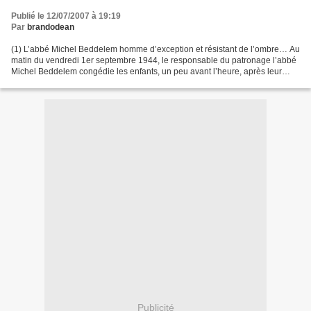
Publié le 12/07/2007 à 19:19
Par
brandodean
(1) L’abbé Michel Beddelem homme d’exception et résistant de l’ombre… Au
matin du vendredi 1er septembre 1944, le responsable du patronage l’abbé
Michel Beddelem congédie les enfants, un peu avant l’heure, après leur
avoir appris en sourdine « La Marseillaise....
Publicité