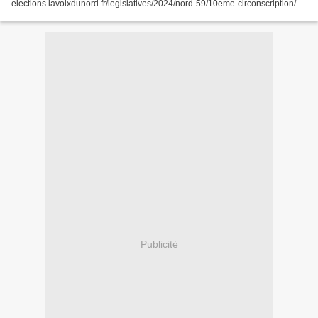
elections.lavoixdunord.fr/legislatives/2024/nord-59/10eme-circonscription/
Résultats 2ème Tour HALLUIN… cliquez...
Publicité