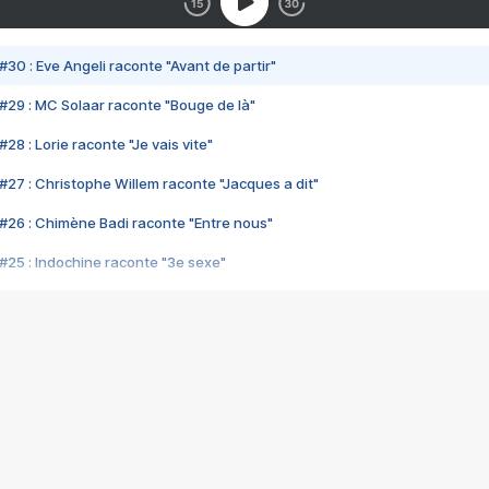
#30 : Eve Angeli raconte "Avant de partir"
#29 : MC Solaar raconte "Bouge de là"
28 : Lorie raconte "Je vais vite"
#27 : Christophe Willem raconte "Jacques a dit"
#26 : Chimène Badi raconte "Entre nous"
#25 : Indochine raconte "3e sexe"
#24 : Zaho raconte "C'est chelou"
#23 : Patrick Bruel raconte "Au café des délices"
#22 : Kyo raconte "Le chemin"
#21 : Nolwenn Leroy raconte "Cassé"
#20 : Patrick Hernandez raconte "Born to be alive"