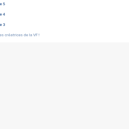
e 5
e 4
e 3
s créatrices de la VF !
e 2
e 1
e Mektoub My Love arrive enfin ! Rencontre avec Shaïn Boumedine et Sal
i : après Toni en famille
elle réalise le bouleversant Dites lui que je l'aime
ais ! Rencontre autour de Vie privée de Rebecca Zlotowski
 de Marguerite, Grave... Rencontre avec Ella Rumpf
 Les Rêveurs, un film intime sur la santé mentale
a avec un film sur le mouvement des Gilets jaunes