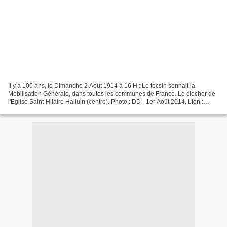
Il y a 100 ans, le Dimanche 2 Août 1914 à 16 H : Le tocsin sonnait la
Mobilisation Générale, dans toutes les communes de France. Le clocher de
l'Eglise Saint-Hilaire Halluin (centre). Photo : DD - 1er Août 2014. Lien :
http://alarecherchedupasse-halluin.net/...