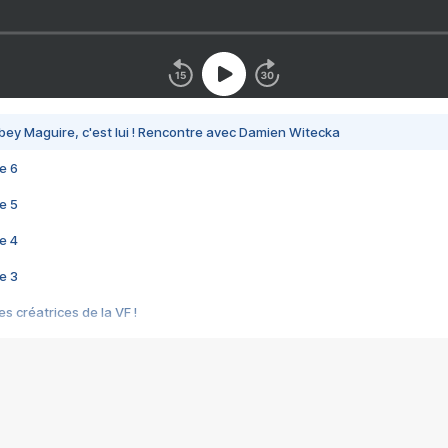
bey Maguire, c'est lui ! Rencontre avec Damien Witecka
e 6
e 5
e 4
e 3
s créatrices de la VF !
e 2
e 1
e Mektoub My Love arrive enfin ! Rencontre avec Shaïn Boumedine et Sal