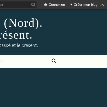
Connexion
+
Créer mon blog
n (Nord).
résent.
 passé et le présent.
T