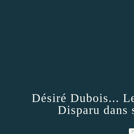
Désiré Dubois... L
Disparu dans 
2