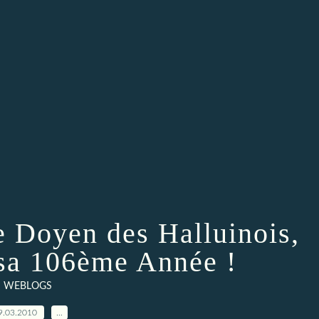
e Doyen des Halluinois,
sa 106ème Année !
WEBLOGS
9.03.2010
…