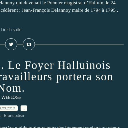
lannoy qui devenait le Premier magistrat d’Halluin, le 24
ccédèrent : Jean-François Delannoy maire de 1794 à 1795 ,
Lire la suite
. Le Foyer Halluinois
ravailleurs portera son
Nom.
WEBLOGS
4.03.2010
…
ar Brandodean
eestère plaide toujours pour des logement sociaux au coeur