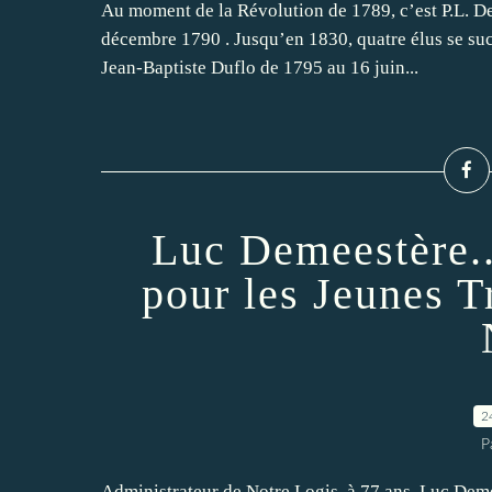
Au moment de la Révolution de 1789, c’est P.L. De
décembre 1790 . Jusqu’en 1830, quatre élus se su
Jean-Baptiste Duflo de 1795 au 16 juin...
Luc Demeestère..
pour les Jeunes T
2
P
Administrateur de Notre Logis, à 77 ans, Luc Dem