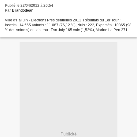
Publié le 22/04/2012 à 20:54
Par
Brandodean
Ville d'Halluin - Elections Présidentielles 2012, Résultats du 1er Tour :
Inscrits : 14 565 Votants : 11 087 (76,12 %), Nuls : 222, Exprimés : 10865 (98
% des votants) ont obtenu : Eva Joly 165 voix (1,52%), Marine Le Pen 2710
voix (24,94 %), Nicolas...
Publicité