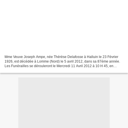
Mme Veuve Joseph Ampe, née Thérèse Delafosse à Halluin le 23 Février
1926, est décédée à Lomme (Nord) le 5 avril 2012, dans sa 87ème année.
Les Funérailles se dérouleront le Mercredi 11 Avril 2012 à 10 H 45, en
l’Eglise Saint-Hilaire (Centre) Halluin,...