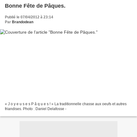
Bonne Fête de Pâques.
Publié le 07/04/2012 à 23:14
Par
Brandodean
« J o y e u s e s P â q u e s ! » La traditionnelle chasse aux oeufs et autres
friandises. Photo : Daniel Delafosse -