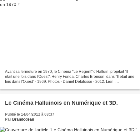
Avant sa fermeture en 1970, le Cinéma "Le Régent" d'Halluin, projetait "Il
était une fois dans l'Ouest". Henry Fonda. Charles Bronson. dans "Il était une
fois dans l'Ouest" - 1969. Photos - Daniel Delafosse - 2012. Lien :
http://alarecherchedupasse-halluin.net/...
Le Cinéma Halluinois en Numérique et 3D.
Publié le 14/04/2012 à 08:37
Par
Brandodean