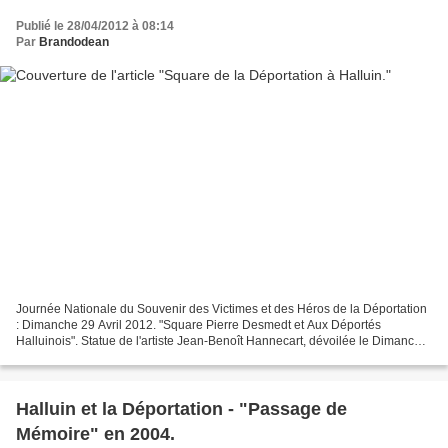
Publié le 28/04/2012 à 08:14
Par
Brandodean
Journée Nationale du Souvenir des Victimes et des Héros de la Déportation
: Dimanche 29 Avril 2012. "Square Pierre Desmedt et Aux Déportés
Halluinois". Statue de l'artiste Jean-Benoît Hannecart, dévoilée le Dimanche
25 Avril 2004. Photos : Daniel Delafosse....
Halluin et la Déportation - "Passage de
Mémoire" en 2004.