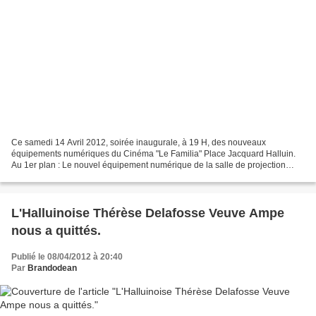
Ce samedi 14 Avril 2012, soirée inaugurale, à 19 H, des nouveaux
équipements numériques du Cinéma "Le Familia" Place Jacquard Halluin.
Au 1er plan : Le nouvel équipement numérique de la salle de projection
halluinoise. Cinéma Municipal d'Halluin "Le Familia"...
L'Halluinoise Thérèse Delafosse Veuve Ampe
nous a quittés.
Publié le 08/04/2012 à 20:40
Par
Brandodean