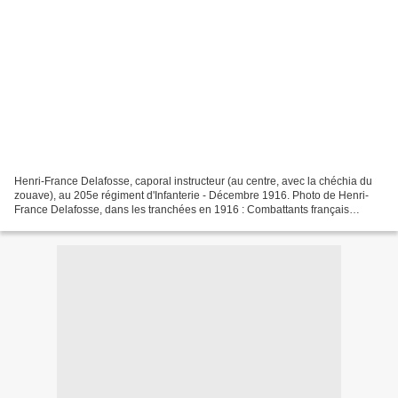
Henri-France Delafosse, caporal instructeur (au centre, avec la chéchia du
zouave), au 205e régiment d'Infanterie - Décembre 1916. Photo de Henri-
France Delafosse, dans les tranchées en 1916 : Combattants français
entourant des prisonniers allemands. En...