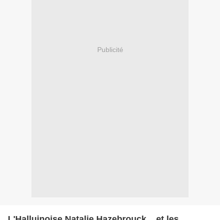
Publicité
L'Halluinoise Natalie Hazebrouck... et les