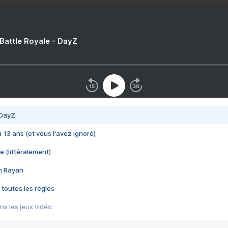
 Battle Royale - DayZ
 DayZ
 a 13 ans (et vous l'avez ignoré)
e (littéralement)
im Rayan
 toutes les règles
s les jeux vidéo
us choquant de Rockstar ? - Le scandale BULLY