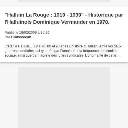
"Halluin La Rouge : 1919 - 1939" - Historique par
l'Halluinois Dominique Vermander en 1978.
Publié le 19/02/2009 à 20:50
Par
Brandodean
C'était à Halluin.... Il y a 70, 80 et 90 ans ! L’histoire d’Halluin, entre les deux
guerres mondiales, est rythmée par l’ampleur et la fréquence des conflits
sociaux ainsi que par l’âpreté des luttes syndicales. L’originalité de cette
commune ne s’arrête...