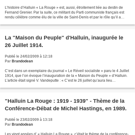
L’histoire d’Halluin « La Rouge » est, aussi, étroitement liée au destin de
Fernand Grenier. Par la suite, ce militant du Parti communiste français est
rendu célèbre comme élu de la ville de Saint-Denis et par le rôle qu’il a
exercé pendant la Seconde...
La "Maison du Peuple" d'Halluin, inaugurée le
26 Juillet 1914.
Publié le 24/02/2009 à 12:18
Par
Brandodean
C’est dans un exemplaire du journal « Le Réveil socialiste » paru le 4 Juillet
1914, que l’on évoque l’inauguration de la « Maison du Peuple » d’Halluin.
L’article était signé V. Vandeputte : « C’est le 26 juillet qu’aura lieu
l’inauguration de la Maison...
"Halluin La Rouge : 1919 - 1939" - Thème de la
Conférence-Débat de Michel Hastings, en 1989.
Publié le 23/02/2009 à 13:18
Par
Brandodean
Les vingt années d’ « Halluin La Rouge », c’était le thème de la conférence-