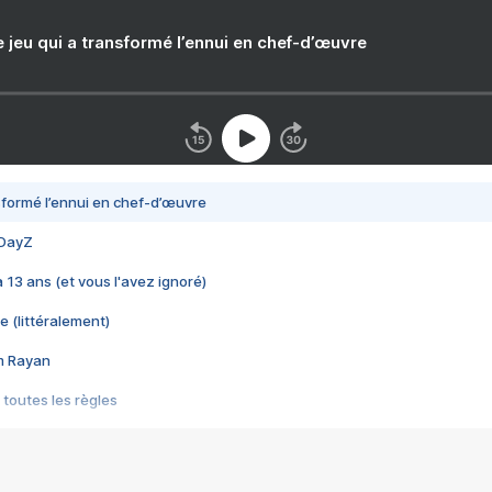
e jeu qui a transformé l’ennui en chef-d’œuvre
nsformé l’ennui en chef-d’œuvre
 DayZ
 a 13 ans (et vous l'avez ignoré)
e (littéralement)
im Rayan
 toutes les règles
s les jeux vidéo
us choquant de Rockstar ? - Le scandale BULLY