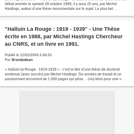
débat animée le samedi 28 octobre 1989, il y aura 20 ans, par Michel
Hastings, auteur d’une thèse monumentale sur le sujet. Le plus bel
hommage qu’a reçu Michel Hastings, au terme...
"Halluin La Rouge : 1919 - 1939" - Une Thèse
écrite en 1988, par Michel Hastings Chercheur
au CNRS, et un livre en 1991.
Publié le 22/02/2009 à 08:02
Par
Brandodean
« Halluin-la-Rouge : 1919-1939 » : c’est le titre d’une thèse de doctorat
soutenue (avec succès) par Michel Hastings. Six années de travail et un
passionnant document de 1.000 pages qui pèse… cinq kilos pour une «
petite tâche rouge » ! C’est en avril...