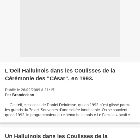
L'Oeil Halluinois dans les Coulisses de la
Cérémonie des "César", en 1993.
Publié le 26/02/2009 à 21:15
Par
Brandodean
… Cet œil, c’est celui de Daniel Delafosse, qui en 1993, s’est glissé parmi
les grands du 7e art. Souvenirs d’une soirée inoubliable. On se souvient
qu’en 1992, le programmateur du cinéma halluinois « Le Familia » avait eu
le privilège d’assister à la...
Un Halluinois dans les Coulisses de la