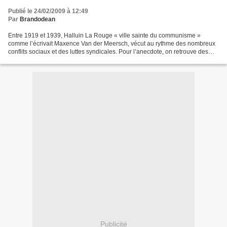
Publié le 24/02/2009 à 12:49
Par
Brandodean
Entre 1919 et 1939, Halluin La Rouge « ville sainte du communisme »
comme l’écrivait Maxence Van der Meersch, vécut au rythme des nombreux
conflits sociaux et des luttes syndicales. Pour l’anecdote, on retrouve des
traces d’Halluin dans les archives anglaises,...
Publicité