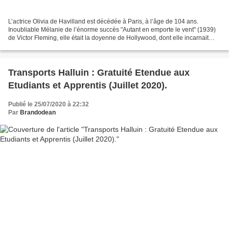
L’actrice Olivia de Havilland est décédée à Paris, à l’âge de 104 ans.
Inoubliable Mélanie de l’énorme succès "Autant en emporte le vent" (1939)
de Victor Fleming, elle était la doyenne de Hollywood, dont elle incarnait
l’âge d’or des années 1930-1940....
Transports Halluin : Gratuité Etendue aux
Etudiants et Apprentis (Juillet 2020).
Publié le 25/07/2020 à 22:32
Par
Brandodean