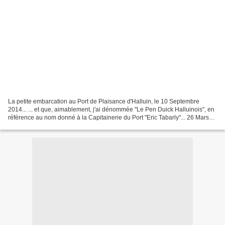
La petite embarcation au Port de Plaisance d'Halluin, le 10 Septembre
2014... ... et que, aimablement, j'ai dénommée "Le Pen Duick Halluinois", en
référence au nom donné à la Capitainerie du Port "Eric Tabarly"... 26 Mars
2018... ... sombre lentement...