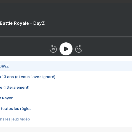
 Battle Royale - DayZ
 DayZ
 a 13 ans (et vous l'avez ignoré)
e (littéralement)
im Rayan
 toutes les règles
s les jeux vidéo
us choquant de Rockstar ? - Le scandale BULLY