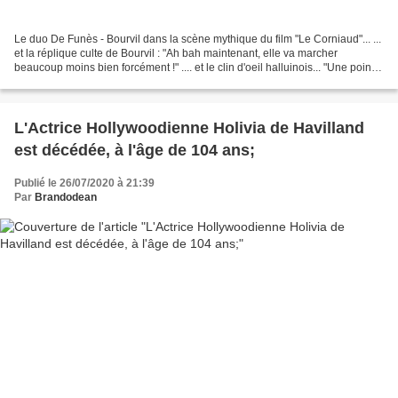
Le duo De Funès - Bourvil dans la scène mythique du film "Le Corniaud"... ...
et la réplique culte de Bourvil : "Ah bah maintenant, elle va marcher
beaucoup moins bien forcément !" .... et le clin d'oeil halluinois... "Une pointe
d'humour... On en a...
L'Actrice Hollywoodienne Holivia de Havilland
est décédée, à l'âge de 104 ans;
Publié le 26/07/2020 à 21:39
Par
Brandodean