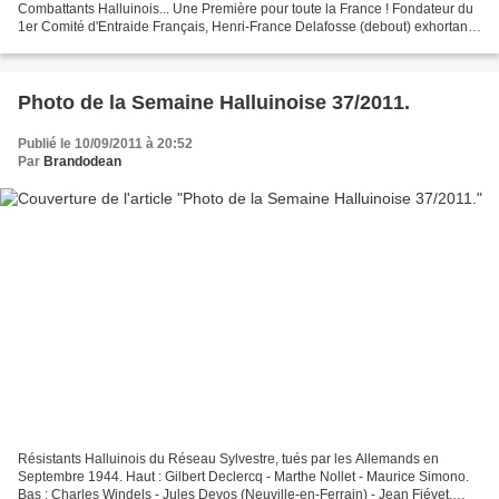
Combattants Halluinois... Une Première pour toute la France ! Fondateur du
1er Comité d'Entraide Français, Henri-France Delafosse (debout) exhortant
au patriotisme, en 1943, durant l'occupation...
Photo de la Semaine Halluinoise 37/2011.
Publié le 10/09/2011 à 20:52
Par
Brandodean
Résistants Halluinois du Réseau Sylvestre, tués par les Allemands en
Septembre 1944. Haut : Gilbert Declercq - Marthe Nollet - Maurice Simono.
Bas : Charles Windels - Jules Devos (Neuville-en-Ferrain) - Jean Fiévet.