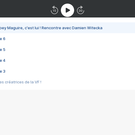
bey Maguire, c'est lui ! Rencontre avec Damien Witecka
e 6
e 5
e 4
e 3
s créatrices de la VF !
e 2
e 1
e Mektoub My Love arrive enfin ! Rencontre avec Shaïn Boumedine et Sal
i : après Toni en famille