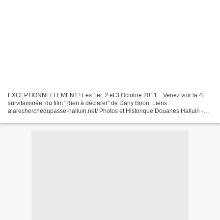
EXCEPTIONNELLEMENT ! Les 1er, 2 et 3 Octobre 2011... Venez voir la 4L
survitaminée, du film "Rien à déclarer" de Dany Boon. Liens :
alarecherchedupasse-halluin.net/ Photos et Historique Douanes Halluin -
Menin (B). http://www.nordeclair.fr/Locales/Ha...