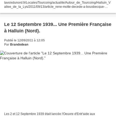
lavoixdunord.fr/Locales/Tourcoing/actualite/Autour_de_Tourcoing/Halluin_V
allee_de_la_Lys/2011/09/13/article_rene-motte-decede-a-bousbecque-
aura-ete.shtml nordeclair.fr/Locales/Halluin/2011/09/13/l-abbe-motte-est-
decede-a-l-age-de-76-an.shtml...
Le 12 Septembre 1939... Une Première Française
à Halluin (Nord).
Publié le 12/09/2011 à 12:05
Par
Brandodean
Les 2 et 12 Septembre 1939 était lancée l'Oeuvre d'Entr'aide aux