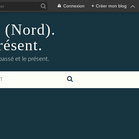
Connexion
+
Créer mon blog
n (Nord).
résent.
 passé et le présent.
T