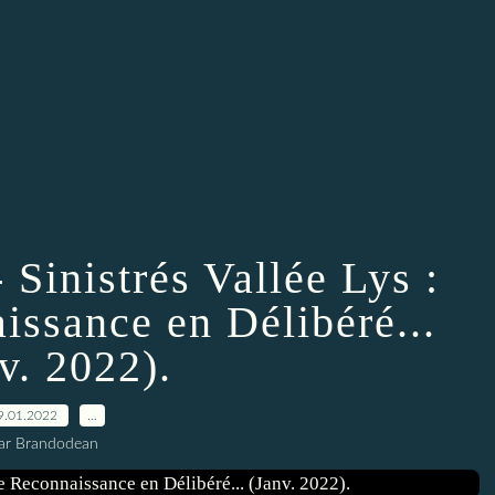
 Sinistrés Vallée Lys :
issance en Délibéré...
v. 2022).
9.01.2022
…
ar Brandodean