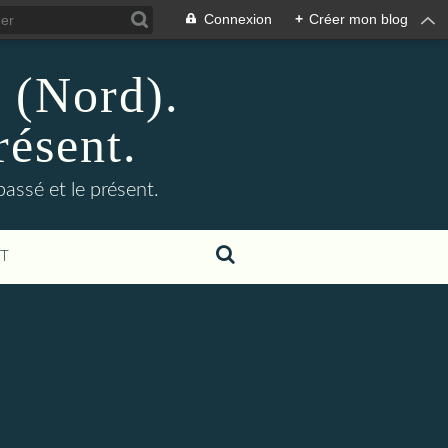
Connexion
+
Créer mon blog
n (Nord).
résent.
 passé et le présent.
T