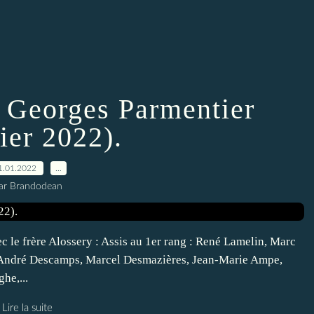
 Georges Parmentier
ier 2022).
1.01.2022
…
ar Brandodean
c le frère Alossery : Assis au 1er rang : René Lamelin, Marc
 André Descamps, Marcel Desmazières, Jean-Marie Ampe,
he,...
Lire la suite