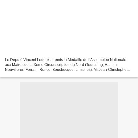
Le Député Vincent Ledoux a remis la Médaille de l’Assemblée Nationale
aux Maires de la Xème Circonscription du Nord (Tourcoing, Halluin,
Neuville-en-Ferrain, Roncq, Bousbecque, Linselles). M. Jean-Christophe
Destailleur Maire de la Ville d'Halluin a...