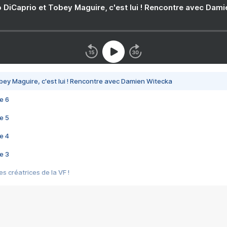
 DiCaprio et Tobey Maguire, c'est lui ! Rencontre avec Dam
bey Maguire, c'est lui ! Rencontre avec Damien Witecka
e 6
e 5
e 4
e 3
s créatrices de la VF !
e 2
e 1