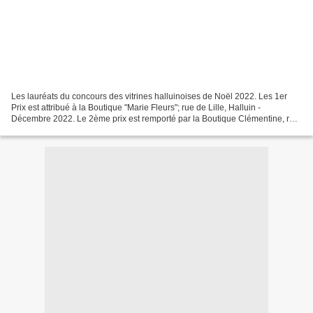
Les lauréats du concours des vitrines halluinoises de Noël 2022. Les 1er
Prix est attribué à la Boutique "Marie Fleurs"; rue de Lille, Halluin -
Décembre 2022. Le 2ème prix est remporté par la Boutique Clémentine, rue
de Lille, Halluin - Décembre 2022. Le...