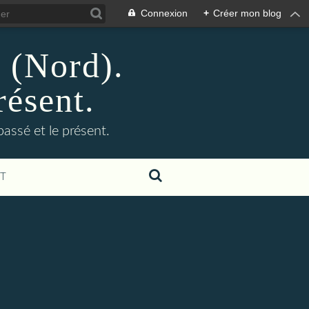
Connexion
+
Créer mon blog
n (Nord).
résent.
 passé et le présent.
T