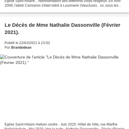
Eglise Saint-Hilaire... représentation des différents corps religieux. En Avril
2008, l'abbé Carissimo s'était retiré à Lourmarin (Vaucluse)... ici, sous les
couleurs printanières. Messe...
Le Décès de Mme Nathalie Dassonville (Février
2021).
Publié le 22/02/2021 à 23:02
Par
Brandodean
Eglise Saint-Hilaire Halluin centre - Juin 2020. Hôtel de Ville, rue Marthe