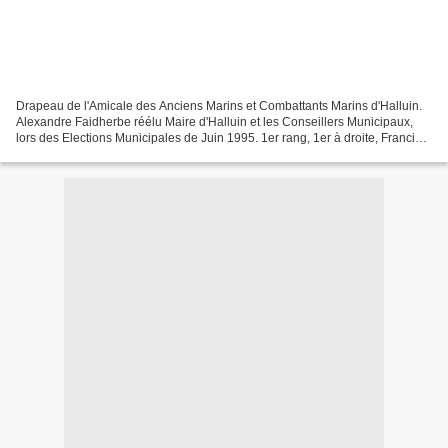
Drapeau de l'Amicale des Anciens Marins et Combattants Marins d'Halluin.
Alexandre Faidherbe réélu Maire d'Halluin et les Conseillers Municipaux,
lors des Elections Municipales de Juin 1995. 1er rang, 1er à droite, Francis
Poulain Adjoint à la Vie Associative...