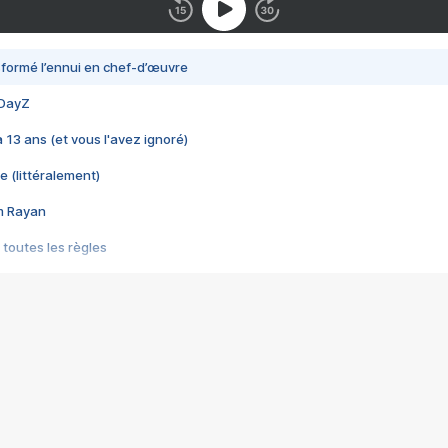
nsformé l’ennui en chef-d’œuvre
 DayZ
 a 13 ans (et vous l'avez ignoré)
e (littéralement)
im Rayan
 toutes les règles
s les jeux vidéo
us choquant de Rockstar ? - Le scandale BULLY
e plus moche de Steam
du RÊVE tourne au CAUCHEMAR
pendant 8 heures