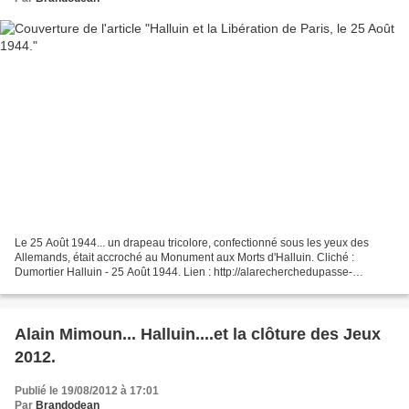
Le 25 Août 1944... un drapeau tricolore, confectionné sous les yeux des
Allemands, était accroché au Monument aux Morts d'Halluin. Cliché :
Dumortier Halluin - 25 Août 1944. Lien : http://alarecherchedupasse-
halluin.net/ Photos et Historique - Halluin...
Alain Mimoun... Halluin....et la clôture des Jeux
2012.
Publié le 19/08/2012 à 17:01
Par
Brandodean