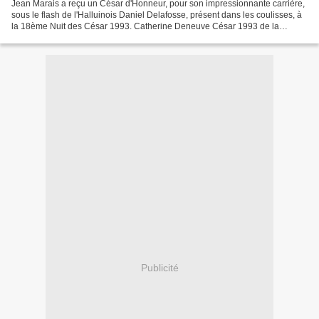
Jean Marais a reçu un César d'Honneur, pour son impressionnante carrière,
sous le flash de l'Halluinois Daniel Delafosse, présent dans les coulisses, à
la 18ème Nuit des César 1993. Catherine Deneuve César 1993 de la
Meilleure Actrice, pour le fim...
Publicité