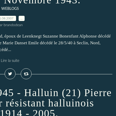
WEBLOGS
1.08.2007
…
ar brandodean
rd, époux de Leenknegt Suzanne Bonenfant Alphonse décédé
e Marie Danset Emile décédé le 28/5/40 à Seclin, Nord,
édé...
Lire la suite
45 - Halluin (21) Pierre
 résistant halluinois
 1914 - 2005.