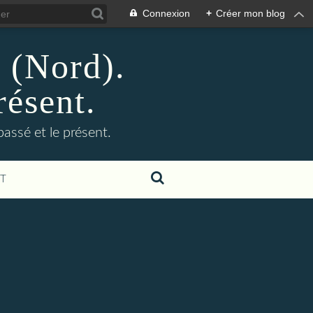
Connexion
+
Créer mon blog
n (Nord).
résent.
 passé et le présent.
T