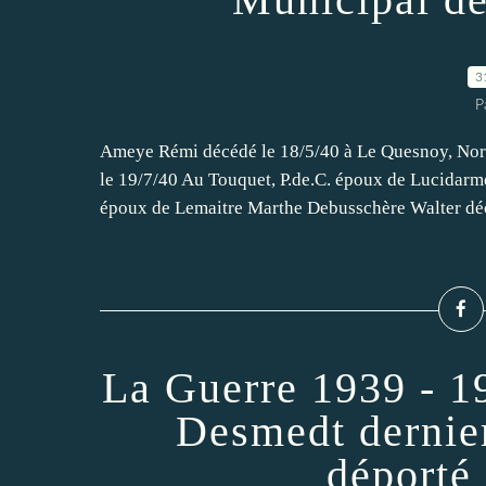
3
P
Ameye Rémi décédé le 18/5/40 à Le Quesnoy, No
le 19/7/40 Au Touquet, P.de.C. époux de Lucidarm
époux de Lemaitre Marthe Debusschère Walter déc
La Guerre 1939 - 19
Desmedt dernier
déporté