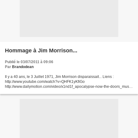
Hommage à Jim Morrison...
Publié le 03/07/2011 à 09:06
Par
Brandodean
Il y a 40 ans, le 3 Juillet 1971, Jim Morrison disparaissait... Liens :
http://www.youtube.com/watch?v=QHFK1yKfiGo
http://www.dailymotion.com/video/x1nd1f_apocalypse-now-the-doors_music
http://fr.canoe.ca/divertissement/musique/nouvelles/2011/06/29/1...