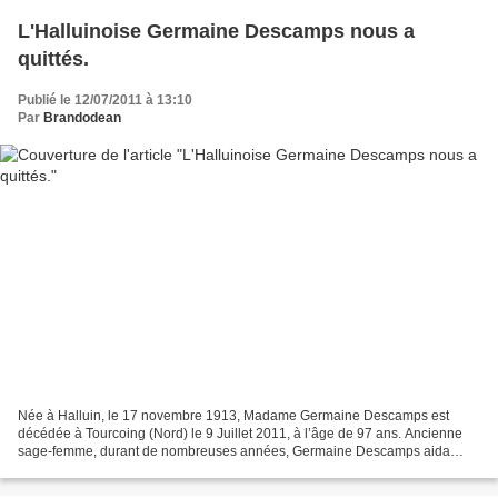
L'Halluinoise Germaine Descamps nous a
quittés.
Publié le 12/07/2011 à 13:10
Par
Brandodean
Née à Halluin, le 17 novembre 1913, Madame Germaine Descamps est
décédée à Tourcoing (Nord) le 9 Juillet 2011, à l’âge de 97 ans. Ancienne
sage-femme, durant de nombreuses années, Germaine Descamps aida
beaucoup d’halluinoises à accoucher. Ses Funérailles...