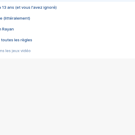
 a 13 ans (et vous l'avez ignoré)
e (littéralement)
im Rayan
 toutes les règles
s les jeux vidéo
us choquant de Rockstar ? - Le scandale BULLY
e plus moche de Steam
du RÊVE tourne au CAUCHEMAR
pendant 8 heures
it… à tort
umiliés par un jeu vidéo
ire - Final Fantasy 8