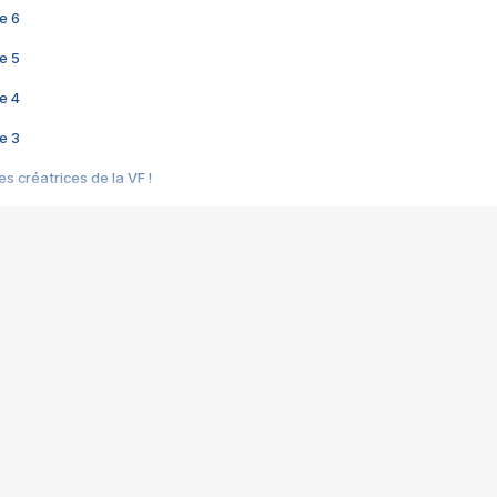
e 6
e 5
e 4
e 3
s créatrices de la VF !
e 2
e 1
e Mektoub My Love arrive enfin ! Rencontre avec Shaïn Boumedine et Sal
i : après Toni en famille
elle réalise le bouleversant Dites lui que je l'aime
ais ! Rencontre autour de Vie privée de Rebecca Zlotowski
 de Marguerite, Grave... Rencontre avec Ella Rumpf