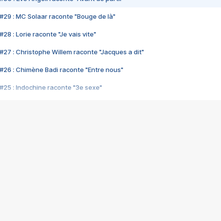
#29 : MC Solaar raconte "Bouge de là"
28 : Lorie raconte "Je vais vite"
#27 : Christophe Willem raconte "Jacques a dit"
#26 : Chimène Badi raconte "Entre nous"
#25 : Indochine raconte "3e sexe"
#24 : Zaho raconte "C'est chelou"
#23 : Patrick Bruel raconte "Au café des délices"
#22 : Kyo raconte "Le chemin"
#21 : Nolwenn Leroy raconte "Cassé"
#20 : Patrick Hernandez raconte "Born to be alive"
#19 : Lorie raconte "Près de moi"
#18 : Michael Jones raconte "A nos actes manqués" (avec Jean-Jacque