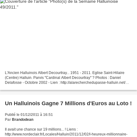
L'Ancien Halluinois Albert Decourtray... 1951 - 2011. Eglise Saint-Hilaire
(Centre) Halluin. Parvis "Cardinal Albert Decourtray" ? Photos : Daniel
Delafosse - Octobre 2002 - Lien : http://alarecherchedupasse-halluin.net/
(Historique et Photos Albert...
Un Halluinois Gagne 7 Millions d'Euros au Loto !
Publié le 01/12/2011 à 16:51
Par
Brandodean
Il avait une chance sur 19 millions... ! Liens :
http://www.nordeclair.fr/Locales/Halluin/2011/12/02/l-heureux-millionnaire-