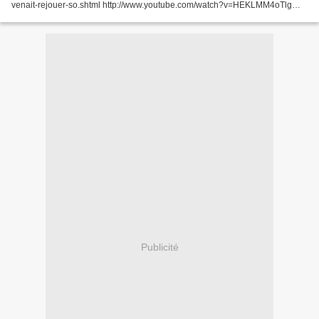
venait-rejouer-so.shtml http://www.youtube.com/watch?v=HEKLMM4oTlg
http://www.lavoixdunord.fr/Locales/Tourcoing/actualite/Auto...
Publicité