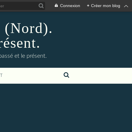
Connexion
+
Créer mon blog
n (Nord).
résent.
 passé et le présent.
T