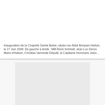
Inauguration de la Chapelle Sainte Barbe, située rue Abbé Bonpain Halluin,
le 27 Juin 2009. De gauche à droite : MM René Schmidt, Jean-Luc Deroo
Maire d'Halluin, Christian Vanneste Député, le Capitaine Honoraire Jules
Alard et Jean-Pierre Polnecq Président...