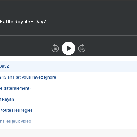
 Battle Royale - DayZ
 DayZ
 a 13 ans (et vous l'avez ignoré)
e (littéralement)
im Rayan
 toutes les règles
s les jeux vidéo
us choquant de Rockstar ? - Le scandale BULLY