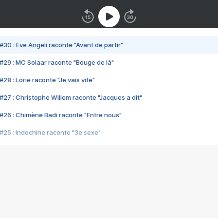
#30 : Eve Angeli raconte "Avant de partir"
#29 : MC Solaar raconte "Bouge de là"
28 : Lorie raconte "Je vais vite"
#27 : Christophe Willem raconte "Jacques a dit"
#26 : Chimène Badi raconte "Entre nous"
#25 : Indochine raconte "3e sexe"
#24 : Zaho raconte "C'est chelou"
#23 : Patrick Bruel raconte "Au café des délices"
#22 : Kyo raconte "Le chemin"
#21 : Nolwenn Leroy raconte "Cassé"