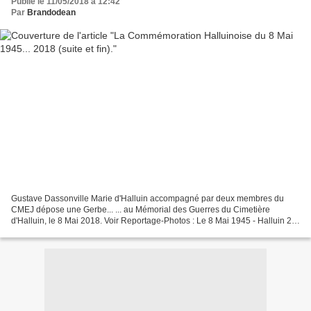
Publié le 11/05/2018 à 12:42
Par
Brandodean
Gustave Dassonville Marie d'Halluin accompagné par deux membres du
CMEJ dépose une Gerbe... ... au Mémorial des Guerres du Cimetière
d'Halluin, le 8 Mai 2018. Voir Reportage-Photos : Le 8 Mai 1945 - Halluin 2/2
(73ème Anniversaire 1945 - 2018).