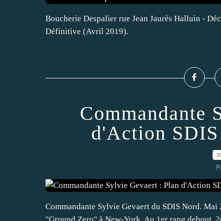
Boucherie Despalier rue Jean Jaurès Halluin - Déc
Définitive (Avril 2019).
Commandante Sy
d'Action SDIS
3
P
Commandante Sylvie Gevaert du SDIS Nord. Mai 20
"Ground Zero" à New-York. Au 1er rang debout, 2è