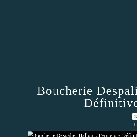
Boucherie Despali
Définitiv
0
P