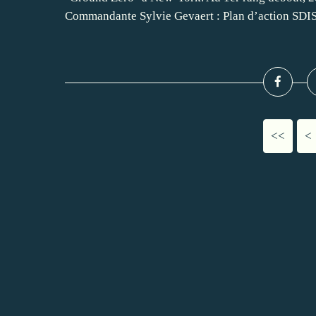
Commandante Sylvie Gevaert : Plan d’action SDIS.
<<
<