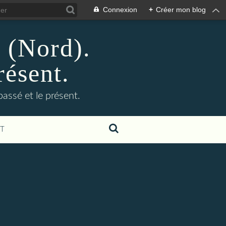
Connexion
+
Créer mon blog
n (Nord).
résent.
 passé et le présent.
T