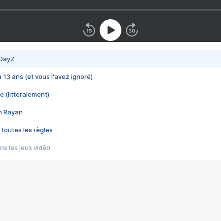
 DayZ
 a 13 ans (et vous l'avez ignoré)
e (littéralement)
im Rayan
 toutes les règles
s les jeux vidéo
us choquant de Rockstar ? - Le scandale BULLY
e plus moche de Steam
du RÊVE tourne au CAUCHEMAR
pendant 8 heures