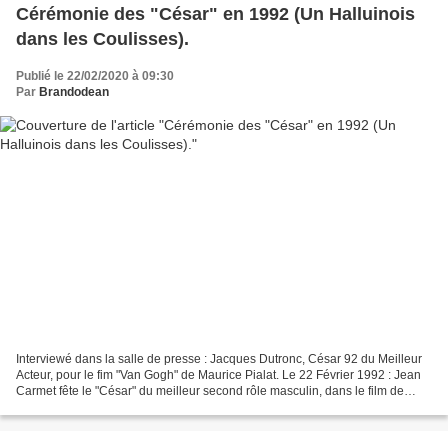
Cérémonie des "César" en 1992 (Un Halluinois
dans les Coulisses).
Publié le 22/02/2020 à 09:30
Par
Brandodean
Interviewé dans la salle de presse : Jacques Dutronc, César 92 du Meilleur
Acteur, pour le fim "Van Gogh" de Maurice Pialat. Le 22 Février 1992 : Jean
Carmet fête le "César" du meilleur second rôle masculin, dans le film de
Bertrand Blier "Merci la vie". Après...