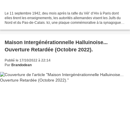
Le 11 septembre 1942, deu mois après la rafle du Vél’ d’Hiv à Paris dont
elles tirent les enseignements, les autorités allemandes visent les Juifs du
Nord et du Pas-de-Calais. Ici, une plaque commémorative à la synagogue
de Lens. Chez Beate et Serge Klarsfeld,...
Maison Intergénérationnelle Halluinoise...
Ouverture Retardée (Octobre 2022).
Publié le 17/10/2022 à 22:14
Par
Brandodean