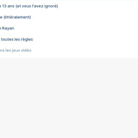
 a 13 ans (et vous l'avez ignoré)
e (littéralement)
im Rayan
 toutes les règles
s les jeux vidéo
us choquant de Rockstar ? - Le scandale BULLY
e plus moche de Steam
du RÊVE tourne au CAUCHEMAR
pendant 8 heures
it… à tort
umiliés par un jeu vidéo
ire - Final Fantasy 8