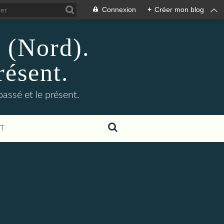
Connexion
+
Créer mon blog
n (Nord).
résent.
 passé et le présent.
T